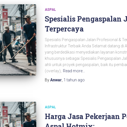
ASPAL
Spesialis Pengaspalan J
Terpercaya
Spesialis Pengaspalan Jalan Profesional & Te
Infrastruktur Terbaik Anda Selamat datang di 
yang berdedikasi menyediakan layanan konstruks
khususnya sebagai Spesialis Pengaspalan Jala
ahli untuk proyek pengaspalan, baik itu pemba
(overlay),
Read more…
By
Anwar
,
1 tahun
ago
ASPAL
Harga Jasa Pekerjaan 
Aspal Hotmix: