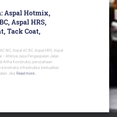
: Aspal Hotmix,
BC, Aspal HRS,
t, Tack Coat,
 AC WC, Aspal AC BC, Aspal HRS, Aspal
al – Ahlinya Jasa Pengaspalan Jalan
di Artha Konstruksi, perusahaan
konstruksi infrastruktur berkualitas
lan. Jika
Read more…