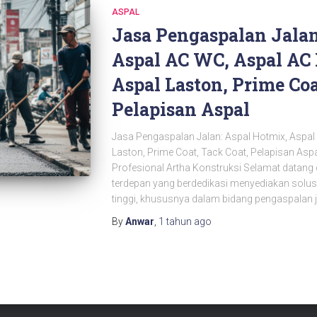
ASPAL
Jasa Pengaspalan Jalan
Aspal AC WC, Aspal AC 
Aspal Laston, Prime Coa
Pelapisan Aspal
Jasa Pengaspalan Jalan: Aspal Hotmix, Aspal
Laston, Prime Coat, Tack Coat, Pelapisan Asp
Profesional Artha Konstruksi Selamat datang 
terdepan yang berdedikasi menyediakan solusi 
tinggi, khususnya dalam bidang pengaspalan ja
By
Anwar
,
1 tahun
ago