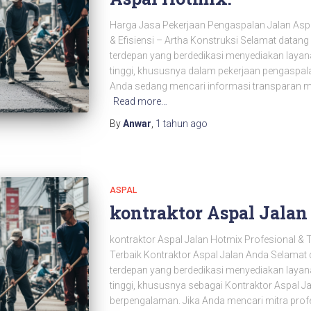
Harga Jasa Pekerjaan Pengaspalan Jalan Aspal
& Efisiensi – Artha Konstruksi Selamat datang
terdepan yang berdedikasi menyediakan layanan
tinggi, khususnya dalam pekerjaan pengaspala
Anda sedang mencari informasi transparan me
Read more…
By
Anwar
,
1 tahun
ago
ASPAL
kontraktor Aspal Jala
kontraktor Aspal Jalan Hotmix Profesional & T
Terbaik Kontraktor Aspal Jalan Anda Selamat 
terdepan yang berdedikasi menyediakan layanan
tinggi, khususnya sebagai Kontraktor Aspal J
berpengalaman. Jika Anda mencari mitra profe